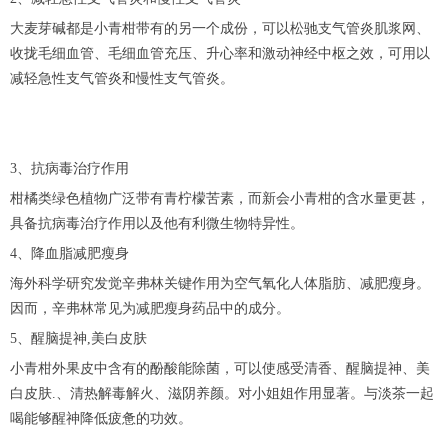
大麦芽碱都是小青柑带有的另一个成份，可以松驰支气管炎肌浆网、
收拢毛细血管、毛细血管充压、升心率和激动神经中枢之效，可用以
减轻急性支气管炎和慢性支气管炎。
3、抗病毒治疗作用
柑橘类绿色植物广泛带有青柠檬苦素，而新会小青柑的含水量更甚，
具备抗病毒治疗作用以及他有利微生物特异性。
4、降血脂减肥瘦身
海外科学研究发觉辛弗林关键作用为空气氧化人体脂肪、减肥瘦身。
因而，辛弗林常见为减肥瘦身药品中的成分。
5、醒脑提神,美白皮肤
小青柑外果皮中含有的酚酸能除菌，可以使感受清香、醒脑提神、美
白皮肤.、清热解毒解火、滋阴养颜。对小姐姐作用显著。与淡茶一起
喝能够醒神降低疲惫的功效。