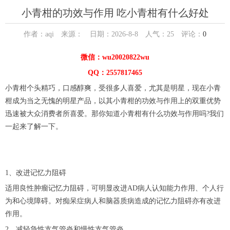
小青柑的功效与作用 吃小青柑有什么好处
作者：aqi 来源： 日期：2026-8-8 人气：
25
评论：
0
微信：wu20020822wu
QQ：2557817465
小青柑个头精巧，口感醇爽，受很多人喜爱，尤其是明星，现在小青
柑成为当之无愧的明星产品，以其小青柑的功效与作用上的双重优势
迅速被大众消费者所喜爱。那你知道小青柑有什么功效与作用吗?我们
一起来了解一下。
1、改进记忆力阻碍
适用良性肿瘤记忆力阻碍，可明显改进AD病人认知能力作用、个人行
为和心境障碍。对痴呆症病人和脑器质病造成的记忆力阻碍亦有改进
作用。
2、减轻急性支气管炎和慢性支气管炎