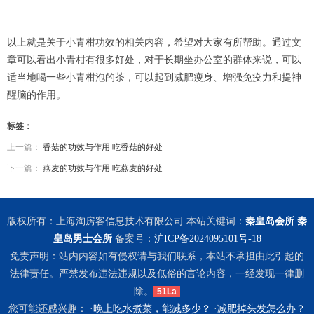
以上就是关于小青柑功效的相关内容，希望对大家有所帮助。通过文
章可以看出小青柑有很多好处，对于长期坐办公室的群体来说，可以
适当地喝一些小青柑泡的茶，可以起到减肥瘦身、增强免疫力和提神
醒脑的作用。
标签：
上一篇：
香菇的功效与作用 吃香菇的好处
下一篇：
燕麦的功效与作用 吃燕麦的好处
版权所有：上海淘房客信息技术有限公司 本站关键词：
秦皇岛会所
秦
皇岛男士会所
备案号：
沪ICP备2024095101号-18
免责声明：站内内容如有侵权请与我们联系，本站不承担由此引起的
法律责任。严禁发布违法违规以及低俗的言论内容，一经发现一律删
除。
51La
您可能还感兴趣： ·
晚上吃水煮菜，能减多少？
·
减肥掉头发怎么办？