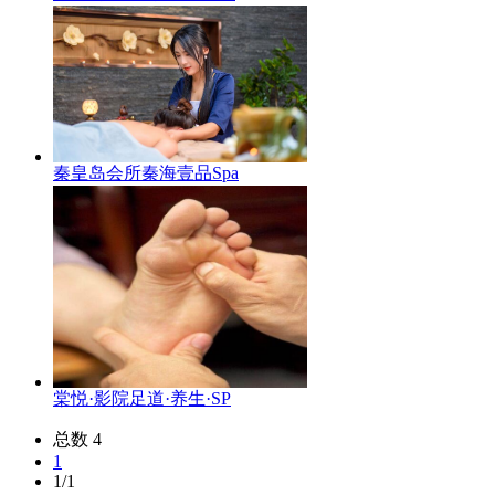
秦皇岛会所秦海壹品Spa
棠悦·影院足道·养生·SP
总数 4
1
1/1