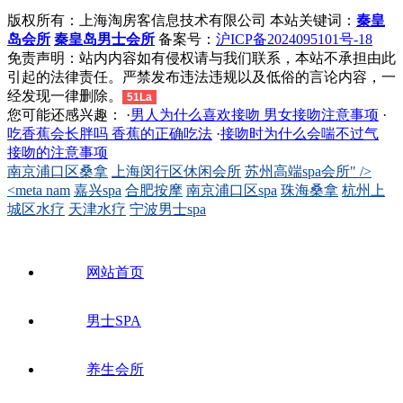
版权所有：上海淘房客信息技术有限公司 本站关键词：
秦皇
岛会所
秦皇岛男士会所
备案号：
沪ICP备2024095101号-18
免责声明：站内内容如有侵权请与我们联系，本站不承担由此
引起的法律责任。严禁发布违法违规以及低俗的言论内容，一
经发现一律删除。
51La
您可能还感兴趣： ·
男人为什么喜欢接吻 男女接吻注意事项
·
吃香蕉会长胖吗 香蕉的正确吃法
·
接吻时为什么会喘不过气
接吻的注意事项
南京浦口区桑拿
上海闵行区休闲会所
苏州高端spa会所" />
<meta nam
嘉兴spa
合肥按摩
南京浦口区spa
珠海桑拿
杭州上
城区水疗
天津水疗
宁波男士spa
网站首页
男士SPA
养生会所