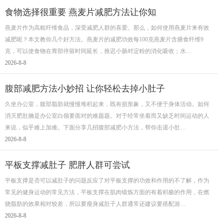
食物选择很重要 燕麦片减肥方法让你知
燕麦片作为高粗纤维食品，深受减肥人群的喜爱。那么，如何使用燕麦片来有效
减肥呢？本文教你几个好方法。燕麦片的减肥功效每100克燕麦片含膳食纤维9
克，可以使食物在胃部停留时间延长，推迟小肠对淀粉的消化吸收；水…
2026-8-8
腹部减肥方法小妙招 让你轻松去掉小肚子
久坐办公室，腹部脂肪就慢慢堆积起来，既有损形象，又不便于身体活动。如何
消灭肥肚腩是办公室白领要面对的难题题。对于经常坐着而又缺乏时间运动的人
来说，似乎难上加难。下面分享几招腹部减肥小方法，帮你击退小肚…
2026-8-8
平板支撑减肚子 肥胖人群可尝试
平板支撑是否可以减肚子的问题反应了对平板支撑的功效和作用的不了解，作为
常见的健身运动的常见方法，平板支撑在肌肉锻炼方面的有着积极的作用，在燃
烧脂肪的效果相对较差，所以要瘦身减肚子人群通常还建议要搭配游…
2026-8-8