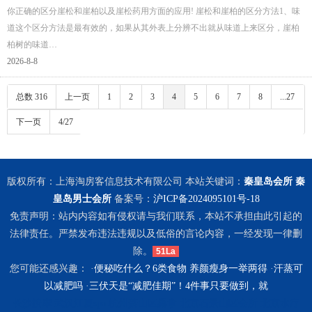
你正确的区分崖松和崖柏以及崖松药用方面的应用! 崖松和崖柏的区分方法1、味
道这个区分方法是最有效的，如果从其外表上分辨不出就从味道上来区分，崖柏
柏树的味道…
2026-8-8
总数 316
上一页
1
2
3
4
5
6
7
8
...27
下一页
4/27
版权所有：上海淘房客信息技术有限公司 本站关键词：
秦皇岛会所
秦
皇岛男士会所
备案号：
沪ICP备2024095101号-18
免责声明：站内内容如有侵权请与我们联系，本站不承担由此引起的
法律责任。严禁发布违法违规以及低俗的言论内容，一经发现一律删
除。
51La
您可能还感兴趣： ·
便秘吃什么？6类食物 养颜瘦身一举两得
·
汗蒸可
以减肥吗
·
三伏天是“减肥佳期”！4件事只要做到，就
长沙按摩
武汉江夏spa
杭州萧山区桑拿
北京石景山区会所
北京水疗