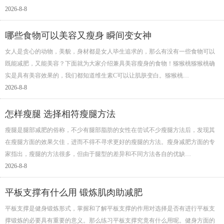
2026-8-8
哪些食物可以美容又瘦身 瞬间变女神
女人是贪心的动物，美貌，身材都是女人毕生追求的，那么有没有一些食物可以
既能减肥，又能美容？下面就为大家介绍兼具美容瘦身的食物！猕猴桃猕猴桃确
实是具有美容效果的，我们都知道维生素C可以让肌肤变白。猕猴桃…
2026-8-8
怎样瘦腿 选择相符瘦腿方法
瘦腿是腿部减肥的俗称，不少有腿部脂肪的女性在尝试不少瘦腿方法后，发现其
在瘦腿方面的效果欠佳，进而不得不寻求更好的瘦腿的方法。瘦身减肥方面的专
家指出，瘦腿的方法很多，但由于腿型的差异和不同方法各自的优缺…
2026-8-8
平板支撑有什么用 锻炼肌肉助减肥
平板支撑是健身锻炼形式，掌握和了解平板支撑的作用对选择是否有进行平板支
撑锻炼的必要具有重要的意义。那么练习平板支撑究竟有什么用呢。健身方面的