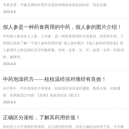
专家支撑，平板支撑的作用不仅是肌肉锻炼有很多的好处，而且在塑…
2026-8-8
假人参是一种药食两用的中药，假人参的图片介绍！
中药假人参别名土人参、土洋参，是一种药食两用的天然食材，其营养丰富。下
面我们就来了解一下假人参的药用价值! 假人参的图片 【假人参的药用价值】假
人参茎叶之鲜品捣烂后可外敷肿毒。性味：全草：甘、平。效用：全草：利尿消
肿，健脾润…
2026-8-8
中药泡澡药方——桂枝温经浴对痛经有良效！
在中医中，中药泡澡药方有很多，桂枝温经浴有温经通阳、散寒止痛、祛瘀通
脉、祛风除湿之功效! 【名称】桂枝温经浴【配方】
2026-8-8
正确区分崖松，了解其药用价值！
有好些人分不清崖松和崖柏，认为是同种东西，但是小编告诉你并不是，今天教