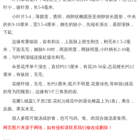
叶小，披针形，长5-6毫米;
小叶片3-4，薄膜质，透明，倒卵状椭圆形至倒卵状长圆形，中央
的长9-10厘米，宽3.5-4厘米，侧生的较小，先端长渐尖，基部渐狭，
下延;
边缘有重锯齿，齿有刺尖，上面脉上密生刚生，刚毛长1.5-2毫
米，下面无毛，侧脉8-10对，两面明显，网脉明显;小叶柄长2-10毫
米，与叶柄顶端连接处簇生刚毛。
伞形花序单个顶生，直径约3.5厘米，有花20-50朵;总花梗长约12
厘米，有纵纹，无毛;
花梗纤细，无毛，长约1厘米;苞片不明显;花黄绿色;萼杯状(雄花
的萼为陀螺形)，边缘有5个三角形的齿;
花瓣5;雄蕊5;子房2室;花柱2(雄花中的退化雌蕊上为1条)，离生，
反曲。果实未见。
假人参既可做汤或炒食，也可与鸡、鱼、肉混合做汤菜食用。
网页图片来源于网络，如有侵权请联系我们修改或删除！