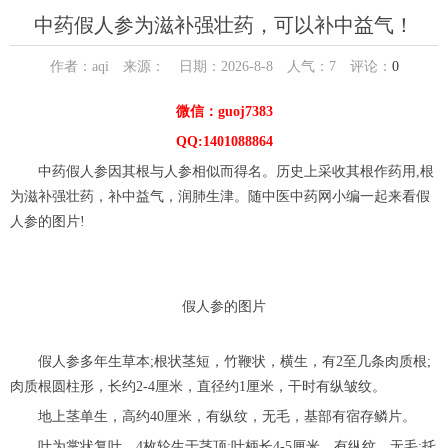
中药假人参为滋补强壮药，可以补中益气！
作者：aqi 来源： 日期：2026-8-8 人气：
7
评论：
0
微信：guoj7383
QQ:1401088864
中药假人参因其根与人参相似而得名。历史上采收其根作药用,根
为滋补强壮药，补中益气，润肺生津。随中医中药网小编一起来看假
人参的图片!
假人参的图片
假人参多年生草本;根状茎短，竹鞭状，横生，有2至几条肉质根;
肉质根圆柱形，长约2-4厘米，直径约1厘米，干时有纵皱纹。
地上茎单生，高约40厘米，有纵纹，无毛，基部有宿存鳞片。
叶为掌状复叶，4枚轮生于茎顶;叶柄长4-5厘米，有纵纹，无毛;托