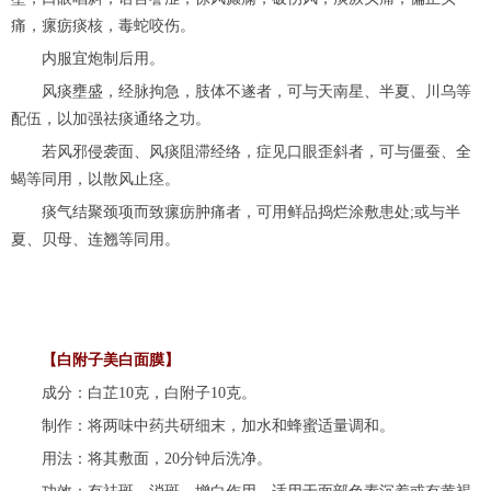
痛，瘰疬痰核，毒蛇咬伤。
内服宜炮制后用。
风痰壅盛，经脉拘急，肢体不遂者，可与天南星、半夏、川乌等
配伍，以加强祛痰通络之功。
若风邪侵袭面、风痰阻滞经络，症见口眼歪斜者，可与僵蚕、全
蝎等同用，以散风止痉。
痰气结聚颈项而致瘰疬肿痛者，可用鲜品捣烂涂敷患处;或与半
夏、贝母、连翘等同用。
【白附子美白面膜】
成分：白芷10克，白附子10克。
制作：将两味中药共研细末，加水和蜂蜜适量调和。
用法：将其敷面，20分钟后洗净。