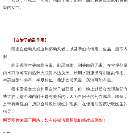
功效：有祛斑、消斑、增白作用，适用于面部色素沉着或有黄褐
斑的女性。
【白附子的副作用】
阴虚血虚动风或血热盛动风者，以及孕妇均慎用。生品一般不内
服。
临床观察生关白附有毒。制禹白附、制关白附无毒。在常规剂量
内水煎服可有内热升火或胃不适反应。长期水煎服没有明显副作用。
生禹白附与南星、半夏相似，煎汤饮服无毒，药渣可能有毒。
很多爱美女士会利用白附子做面膜，但一晚上过后会发现脸部有
些红肿，这个和白附子是有关系的，因为白附子的药性属温，味辛，
是带有毒性的，所以会导致出现红肿现象。在使用前应该听取医生的
指导。
网页图片来源于网络，如有侵权请联系我们修改或删除！