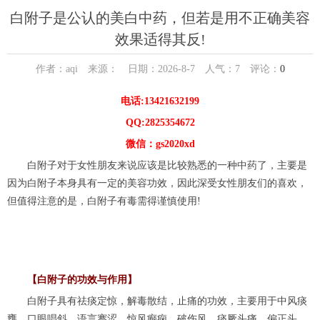
白附子是公认的美白中药，但若是用不正确美容
效果适得其反!
作者：aqi 来源： 日期：2026-8-7 人气：
7
评论：
0
电话:13421632199
QQ:2825354672
微信：gs2020xd
白附子对于女性朋友来说应该是比较熟悉的一种中药了，主要是
因为白附子本身具有一定的美容功效，因此深受女性朋友们的喜欢，
但值得注意的是，白附子有毒需得谨慎使用!
【白附子的功效与作用】
白附子具有祛痰定惊，解毒散结，止痛的功效，主要用于中风痰
壅，口眼唱斜，语言謇涩，惊风癫痫，破伤风，痰厥头痛，偏正头