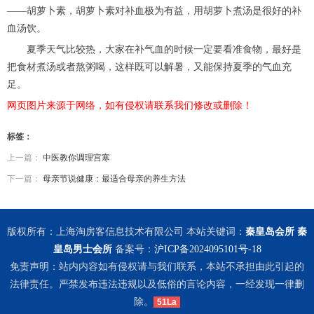
——胡萝卜素，胡萝卜素对补血极为有益，用胡萝卜煮汤是很好的补
血汤饮。
夏季天气比较热，大家在补气血的时候一定要看准食物，最好是
把食材煮汤或者熬粥喝，这样既可以解暑，又能保持夏季的气血充
足。
网页图片来源于网络，如有侵权请联系我们修改或删除！
标签：
上一篇：
中医教你调理宫寒
下一篇：
母亲节说健康：最适合母亲的养生方法
版权所有：上海淘房客信息技术有限公司 本站关键词：
秦皇岛会所
秦
皇岛男士会所
备案号：
沪ICP备2024095101号-18
免责声明：站内内容如有侵权请与我们联系，本站不承担由此引起的
法律责任。严禁发布违法违规以及低俗的言论内容，一经发现一律删
除。
51La