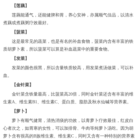
【莲藕】
莲藕能通气，还能健脾和胃，养心安神，亦属顺气佳品，以清水
煮藕或煮藕粥疗效最好。
【菠菜】
这是最常见的蔬菜，也是有名的补血食物，菠菜内含有丰富的铁
质胡萝卜素，所以菠菜可以算是补血蔬菜中的重要食物。
【发菜】
发菜的颜色很黑，所以含量铁质较高，用发菜煮汤做菜，可以补
血。
【金针菜】
金针菜含铁量最高，比菠菜高20倍，同时金针菜还含有丰富的维
生素A、维生素B1、维生素C、蛋白质、脂肪及秋水仙碱等营养素。
【萝卜】
萝卜有顺气健胃，清热消痰的功效，以青萝卜疗效最佳，红皮白
心者次之，如胃寒的女性，可以加排骨、牛肉等炖萝卜汤吃。因为胡
萝卜含有很高的B族维生素、维生素C，同时又含有一种特别的营养素