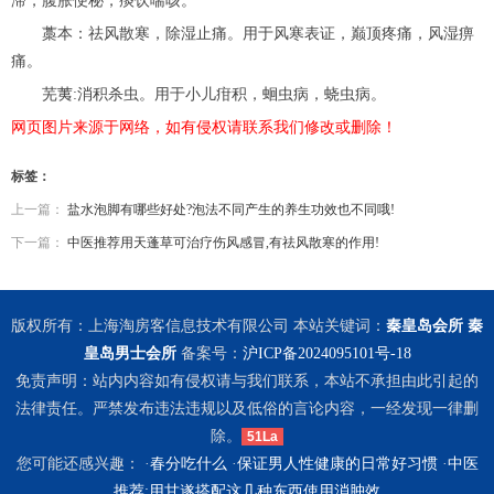
滞，腹胀便秘，痰饮喘咳。
藁本：祛风散寒，除湿止痛。用于风寒表证，巅顶疼痛，风湿痹
痛。
芜荑:消积杀虫。用于小儿疳积，蛔虫病，蛲虫病。
网页图片来源于网络，如有侵权请联系我们修改或删除！
标签：
上一篇：
盐水泡脚有哪些好处?泡法不同产生的养生功效也不同哦!
下一篇：
中医推荐用天蓬草可治疗伤风感冒,有祛风散寒的作用!
版权所有：上海淘房客信息技术有限公司 本站关键词：
秦皇岛会所
秦
皇岛男士会所
备案号：
沪ICP备2024095101号-18
免责声明：站内内容如有侵权请与我们联系，本站不承担由此引起的
法律责任。严禁发布违法违规以及低俗的言论内容，一经发现一律删
除。
51La
您可能还感兴趣： ·
春分吃什么
·
保证男人性健康的日常好习惯
·
中医
推荐:用甘遂搭配这几种东西使用消肿效