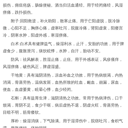
损伤，痈疽疮疡，肠燥便秘。酒当归活血通经。用于经闭痛经，风湿
痹痛，跌扑损伤。
附子:回阳救逆，补火助阳，散寒止痛。用于亡阳虚脱，肢冷脉
微，心阳不足，胸痹心痛，虚寒吐泻，脘腹冷痛，肾阳虚衰，阳痿宫
冷，阴寒水肿，阳虚外感，寒湿痹痛。
白术:白术具有健脾益气，燥湿利水，止汗，安胎的功效，用于脾
虚食少，腹胀泄泻，痰饮眩悸，水肿，自汗，胎动不安。
防风：祛风解表，胜湿止痛，止痉。用于外感表证，风疹瘙痒，
风湿痹痛，破伤风正，脾虚湿盛。
干地黄：具有滋阴清热，凉血补血之功效，用于热病烦渴，内热
消渴，骨蒸劳热，温病发斑，血热所致的吐血，衄血，崩漏，尿血，
便血，血虚萎黄，眩晕心悸，血少经闭。
石斛：具有益胃生津，滋阴清热之功效。常用于热病津伤，口干
烦渴，胃阴不足，食少干呕，病后虚热不退，阴虚火旺，骨蒸劳热，
目暗不明，筋骨痿软。
厚朴：燥湿消痰，下气除满。用于湿滞伤中，脘痞吐泻，食积气