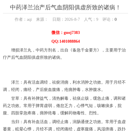
中药泽兰治产后气血阴阳俱虚所致的诸病！
作者：aqi 来源： 日期：2026-8-7 人气：
9
评论：
0
微信：guoj7383
QQ:1401088864
增损泽兰丸，中药方剂名，出自《备急千金要方》，主要用于治
疗产后气血阴阳俱虚所致的诸病。
泽兰：具有活血调经，祛瘀消痈，利水消肿之功效。用于月经不
调，经闭，痛经，产后瘀血腹痛，疮痈肿毒，水肿腹水。
甘草：具有补脾益气，清热解毒，祛痰止咳，缓急止痛，调和诸
药之功效。常用于脾胃虚弱，倦怠乏力，心悸气短，咳嗽痰多，脘
腹、四肢挛急疼痛，痈肿疮毒，缓解药物毒性、烈性。
当归：具有补血活血，调经止痛，润肠通便之功效。常用于血虚
萎黄，眩晕心悸，月经不调，经闭痛经，虚寒腹痛，风湿痹痛，跌扑