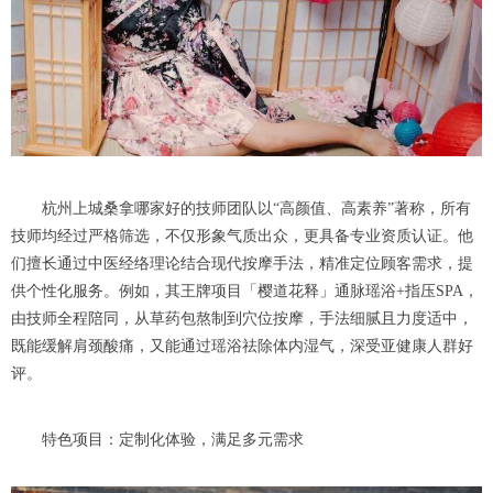
杭州上城桑拿哪家好的技师团队以“高颜值、高素养”著称，所有
技师均经过严格筛选，不仅形象气质出众，更具备专业资质认证。他
们擅长通过中医经络理论结合现代按摩手法，精准定位顾客需求，提
供个性化服务。例如，其王牌项目「樱道花释」通脉瑶浴+指压SPA，
由技师全程陪同，从草药包熬制到穴位按摩，手法细腻且力度适中，
既能缓解肩颈酸痛，又能通过瑶浴祛除体内湿气，深受亚健康人群好
评。
特色项目：定制化体验，满足多元需求