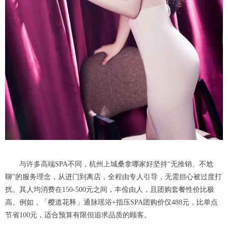
与许多高端SPA不同，杭州上城桑拿哪家好坚持“无推销、不尬
聊”的服务理念，从进门到离店，全程由专人引导，无需担心被过度打
扰。其人均消费在150-500元之间，丰俭由人，且团购套餐性价比极
高。例如，「樱道花释」通脉瑶浴+指压SPA团购价仅488元，比单点
节省100元，适合预算有限但追求品质的顾客。