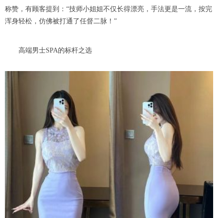
称赞，有顾客提到：“技师小姐姐不仅长得漂亮，手法更是一流，按完
浑身轻松，仿佛被打通了任督二脉！”
高端男士SPA的标杆之选