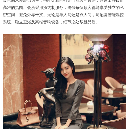
暖色调木质装饰为主，搭配柔和的灯光与舒缓的音乐，营造出静谧而
高雅的氛围。会所采用预约制服务，确保每位顾客都能享受独立的私
密空间，避免外界干扰。无论是单人间还是双人间，均配备智能温控
系统、独立卫浴及高端音响设备，细节之处尽显品质。