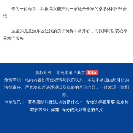
作为一位母亲，我很高兴能找到一家适合全家的桑拿休闲SPA会
馆
这里的儿童游乐区让我的孩子玩得非常开心，而我则可以安心享
受水疗服务
版权所有：青岛李沧区桑拿
51La
免责声明：站内内容如有侵权请与我们联系，本站不承担由此引起的
法律责任。严禁发布违法违规以及低俗的言论内容，一经发现一律删
除。
养生资讯： ·
百香果醋的做法,功效是什么？
·
食物选择很重要 燕麦片
减肥方法让你知
·
春分的美好寓意的含义
天津和平桑拿
海口休闲会所
北京石景山桑拿
北京房山区桑拿
成都武
侯男士spa
广州白云区会所
武汉蔡甸区桑拿网
长沙开福区桑拿会所
成
都成华区休闲会所
长沙芙蓉区桑拿