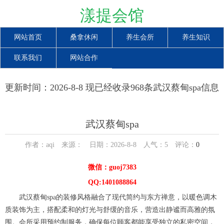
漾提会馆
网站首页
桑拿休闲
养生会所
养生知识
联系我们
网站合作
更新时间：2026-8-8 现已经收录968条武汉蔡甸spa信息
武汉蔡甸spa
作者：aqi 来源： 日期：2026-8-8 人气：
5
评论：
0
微信：guoj7383
QQ:1401088864
武汉蔡甸spa的装修风格融合了现代简约与东方禅意，以暖色调木
质装饰为主，搭配柔和的灯光与舒缓的音乐，营造出静谧而高雅的氛
围。会所采用预约制服务，确保每位顾客都能享受独立的私密空间，