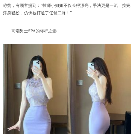
称赞，有顾客提到：“技师小姐姐不仅长得漂亮，手法更是一流，按完
浑身轻松，仿佛被打通了任督二脉！”
高端男士SPA的标杆之选