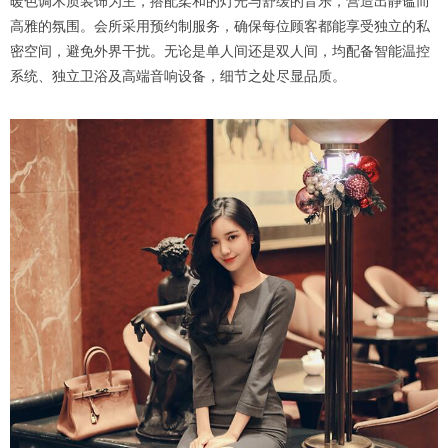
暖色调木质装饰为主，搭配柔和的灯光与舒缓的音乐，营造出静谧而
高雅的氛围。会所采用预约制服务，确保每位顾客都能享受独立的私
密空间，避免外界干扰。无论是单人间还是双人间，均配备智能温控
系统、独立卫浴及高端音响设备，细节之处尽显品质。