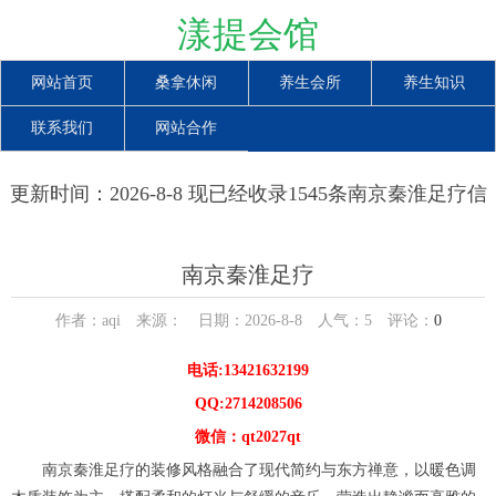
漾提会馆
网站首页
桑拿休闲
养生会所
养生知识
联系我们
网站合作
更新时间：2026-8-8 现已经收录1545条南京秦淮足疗信
息
南京秦淮足疗
作者：aqi 来源： 日期：2026-8-8 人气：
5
评论：
0
电话:13421632199
QQ:2714208506
微信：qt2027qt
南京秦淮足疗的装修风格融合了现代简约与东方禅意，以暖色调