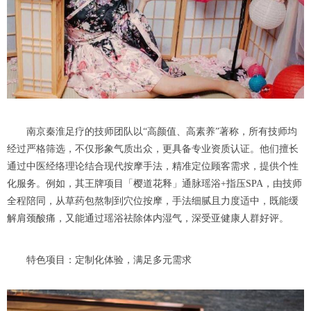
南京秦淮足疗的技师团队以“高颜值、高素养”著称，所有技师均
经过严格筛选，不仅形象气质出众，更具备专业资质认证。他们擅长
通过中医经络理论结合现代按摩手法，精准定位顾客需求，提供个性
化服务。例如，其王牌项目「樱道花释」通脉瑶浴+指压SPA，由技师
全程陪同，从草药包熬制到穴位按摩，手法细腻且力度适中，既能缓
解肩颈酸痛，又能通过瑶浴祛除体内湿气，深受亚健康人群好评。
特色项目：定制化体验，满足多元需求