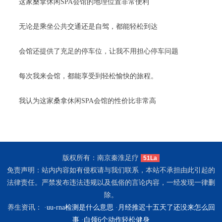
这家桑拿休闲SPA会馆的地理位置非常便利
无论是乘坐公共交通还是自驾，都能轻松到达
会馆还提供了充足的停车位，让我不用担心停车问题
每次我来会馆，都能享受到轻松愉快的旅程。
我认为这家桑拿休闲SPA会馆的性价比非常高
版权所有：南京秦淮足疗
51La
免责声明：站内内容如有侵权请与我们联系，本站不承担由此引起的
法律责任。严禁发布违法违规以及低俗的言论内容，一经发现一律删
除。
养生资讯： ·
uu-rna检测是什么意思
·
月经推迟十五天了还没来怎么回
事
·
白领6个动作轻松健身